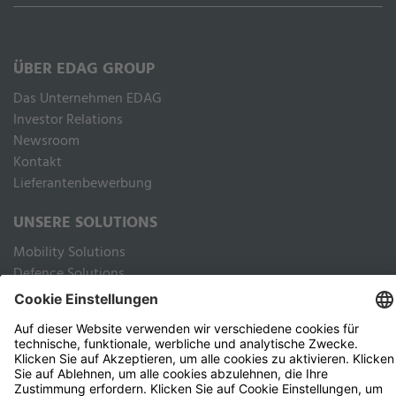
ÜBER EDAG GROUP
Das Unternehmen EDAG
Inves­tor Rela­ti­ons
Newsroom
Kontakt
Lieferantenbewerbung
UNSERE SOLUTIONS
Mobility Solutions
Defence Solutions
Industry Solutions
Public Solutions
RECHTLICHES
Impressum