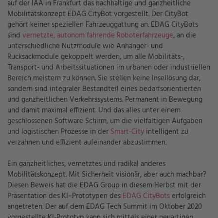
auf der IAA in Frankfurt das nachhaltige und ganzheitliche
Mobilitätskonzept EDAG CityBot vorgestellt. Der CityBot
gehört keiner speziellen Fahrzeuggattung an. EDAG CityBots
sind
vernetzte, autonom fahrende Roboterfahrzeuge
, an die
unterschiedliche Nutzmodule wie Anhänger- und
Rucksackmodule gekoppelt werden, um alle Mobilitäts-,
Transport- und Arbeitssituationen im urbanen oder industriellen
Bereich meistern zu können. Sie stellen keine Insellösung dar,
sondern sind integraler Bestandteil eines bedarfsorientierten
und ganzheitlichen Verkehrssystems. Permanent in Bewegung
und damit maximal effizient. Und das alles unter einem
geschlossenen Software Schirm, um die vielfältigen Aufgaben
und logistischen Prozesse in der
Smart-City
intelligent zu
verzahnen und effizient aufeinander abzustimmen.
Ein ganzheitliches, vernetztes und radikal anderes
Mobilitätskonzept. Mit Sicherheit visionär, aber auch machbar?
Diesen Beweis hat die EDAG Group in diesem Herbst mit der
Präsentation des KI–Prototypen des
EDAG CityBots
erfolgreich
angetreten. Der auf dem EDAG Tech Summit im Oktober 2020
vorgestellte KI-Prototyp kann sich mittels einer neuartigen