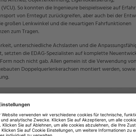
nd Antrieb, Objekterkennung, Eigenlokalisierung,
 (VCU). So konnten die Ingenieure beispielsweise auf Erfa
port von Erntegut zurückgreifen, aber auch bei der Entw
ie großen Lenkwinkel und die neuartigen Fahrfunktionen
nzen zum Tragen.
rkeit, unterschiedliche Achslasten und die Anpassungsfähi
t, setzten die EDAG-Spezialisten auf komplette Neuentwic
r Form noch nicht gab. Allen gemein ist die Verwendung vo
gebauten Doppelquerlenkerachsen montiert werden, sowie
ung.