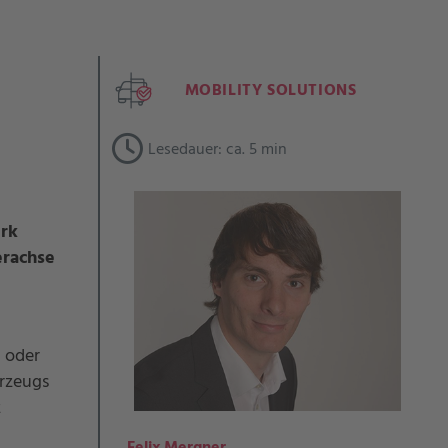
MOBILITY SOLUTIONS
Lesedauer: ca. 5 min
rk
erachse
t oder
rzeugs
z