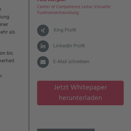
Felix Mergner
Center of Competence Leiter Virtuelle
e
Funktionsentwicklung
adung
iner
Xing Profil
ehr als
LinkedIn Profil
on bis
herheit
E-Mail schreiben
d
r
Jetzt Whitepaper
herunterladen