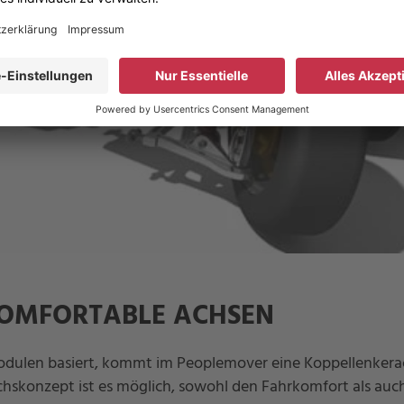
KOMFORTABLE ACHSEN
odulen basiert, kommt im Peoplemover eine Koppellenkera
chskonzept ist es möglich, sowohl den Fahrkomfort als auch