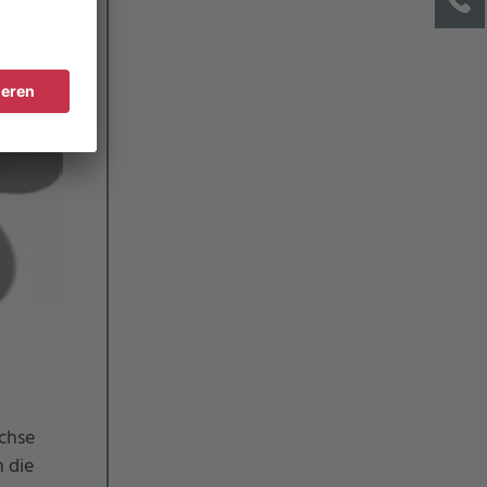
chse
 die