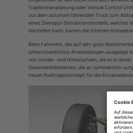
Eingeflossen ist das Know-how aus Fahrwerk u
Trajektorienplanung oder Vehicle Control Unit
aus dem autonom fahrenden Truck zum Abtrans
eines Zweispur-Simulationsmodells, welches d
darstellen kann, kamen die internen Kompete
Beim Fahrwerk, das auf sehr gute Manövrierba
unterschiedlichste Anwendungen ausgelegt is
von Vorder- und Hinterachsen, die es in diese
Gewindefederbeinen, die an symmetrisch auf
neuen Radträgerkonzept für die Einzelradlenk