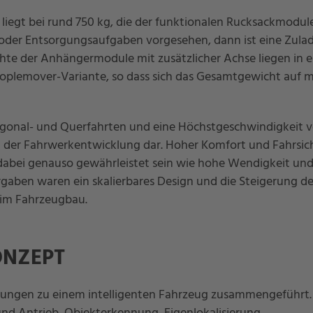
iegt bei rund 750 kg, die der funktionalen Rucksackmodul
t- oder Entsorgungsaufgaben vorgesehen, dann ist eine Zul
hte der Anhängermodule mit zusätzlicher Achse liegen in e
Peoplemover-Variante, so dass sich das Gesamtgewicht auf m
agonal- und Querfahrten und eine Höchstgeschwindigkeit v
n der Fahrwerkentwicklung dar. Hoher Komfort und Fahrsic
abei genauso gewährleistet sein wie hohe Wendigkeit un
aben waren ein skalierbares Design und die Steigerung de
eim Fahrzeugbau.
ONZEPT
lungen zu einem intelligenten Fahrzeug zusammengeführt.