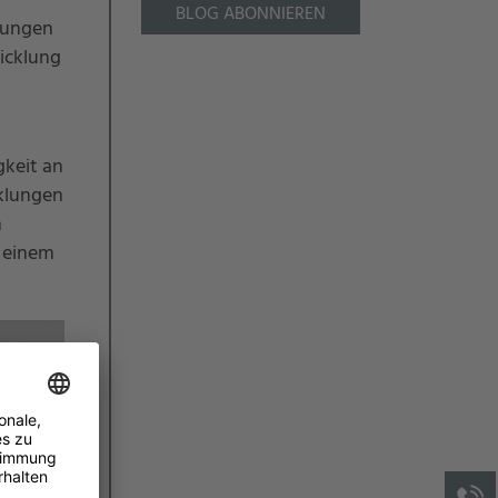
BLOG ABONNIEREN
hrungen
icklung
gkeit an
klungen
n
 einem