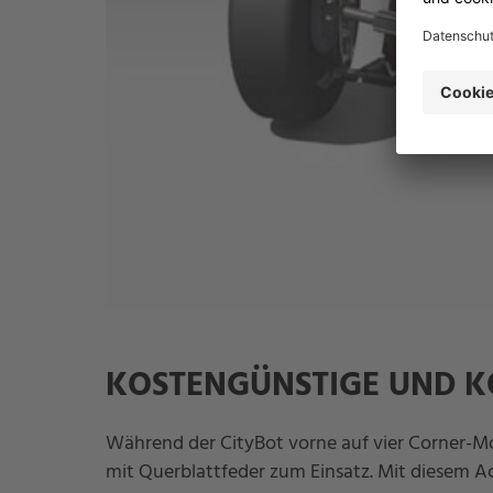
KOSTENGÜNSTIGE UND 
Während der CityBot vorne auf vier Corner-M
mit Querblattfeder zum Einsatz. Mit diesem A