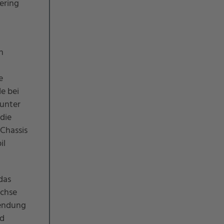
ering
n
e
e bei
 unter
die
Chassis
il
das
Achse
wendung
nd