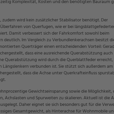
chzeitig Komplexität, Kosten und den benötigten Bauraum g
 zudem wird kein zusätzlicher Stabilisator benötigt. Der
 Überfahren von Querfugen, wie er bei längsblattgefederte
iert. Damit verbessert sich der Fahrkomfort sowohl beim
rn deutlich. Im Vergleich zu Verbundlenkerachsen besitzt di
ntierten Querträger einen entscheidenden Vorteil: Gerad
ichergestellt, dass eine ausreichende Querabstützung auch
he Querabstützung wird durch die Querblattfeder erreicht, 
n Längslenkern verbunden ist. Sie stützt sich außerdem am 
hergestellt, dass die Achse unter Querkrafteinfluss spurstab
gt.
ehnprozentige Gewichtseinsparung sowie die Möglichkeit, 
 Achslasten und Spurweiten zu skalieren. Aktuell ist die 
usgelegt. Daher eignet sie sich besonders gut für die Ver
lässiges Gesamtgewicht, als Hinterachse für Wohnmobile u