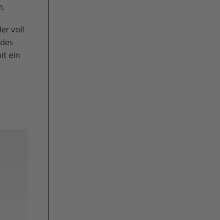
n.
er voll
 des
it ein