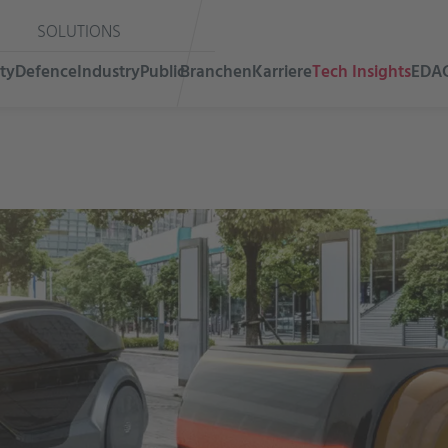
SOLUTIONS
ty
Defence
Industry
Public
Branchen
Karriere
Tech Insights
EDA