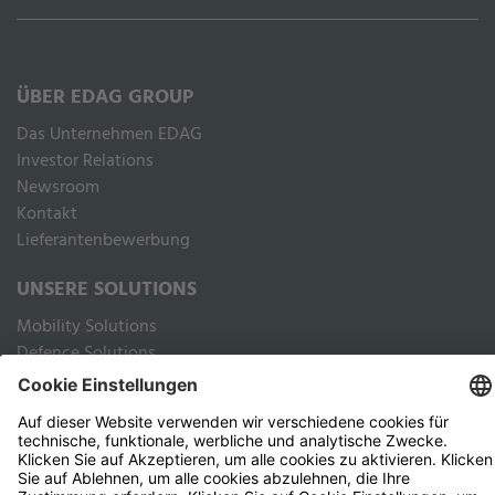
ÜBER EDAG GROUP
Das Unternehmen EDAG
Inves­tor Rela­ti­ons
Newsroom
Kontakt
Lieferantenbewerbung
UNSERE SOLUTIONS
Mobility Solutions
Defence Solutions
Industry Solutions
Public Solutions
RECHTLICHES
Impressum