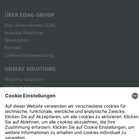
ÜBER EDAG GROUP
Das Unternehmen EDAG
Inves­tor Rela­ti­ons
Newsroom
Kontakt
Lieferantenbewerbung
UNSERE SOLUTIONS
Mobility Solutions
Defence Solutions
Industry Solutions
Public Solutions
RECHTLICHES
Impressum
Datenschutz Webseite