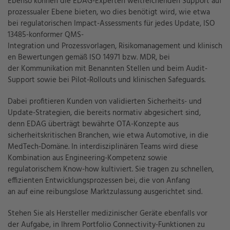
Ebenso können die EDAG-Experten weitreichenden Support auf
prozessualer Ebene bieten, wo dies benötigt wird, wie etwa
bei regulatorischen Impact-Assessments für jedes Update, ISO
13485-konformer QMS-
Integration und Prozessvorlagen, Risikomanagement und klinisch
en Bewertungen gemäß ISO 14971 bzw. MDR, bei
der Kommunikation mit Benannten Stellen und beim Audit-
Support sowie bei Pilot-Rollouts und klinischen Safeguards.
Dabei profitieren Kunden von validierten Sicherheits- und
Update-Strategien, die bereits normativ abgesichert sind,
denn EDAG überträgt bewährte OTA-Konzepte aus
sicherheitskritischen Branchen, wie etwa Automotive, in die
MedTech-Domäne. In interdisziplinären Teams wird diese
Kombination aus Engineering-Kompetenz sowie
regulatorischem Know-how kultiviert. Sie tragen zu schnellen,
effizienten Entwicklungsprozessen bei, die von Anfang
an auf eine reibungslose Marktzulassung ausgerichtet sind.
Stehen Sie als Hersteller medizinischer Geräte ebenfalls vor
der Aufgabe, in Ihrem Portfolio Connectivity-Funktionen zu