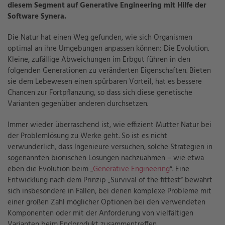
diesem Segment auf Generative Engineering
mit Hilfe der
Software
Synera
.
Die Natur hat einen Weg gefunden, wie sich Organismen
optimal an ihre Umgebungen anpassen können: Die Evolution.
Kleine, zufällige Abweichungen im Erbgut führen in den
folgenden Generationen zu veränderten Eigenschaften. Bieten
sie dem Lebewesen einen spürbaren Vorteil, hat es bessere
Chancen zur Fortpflanzung, so dass sich diese genetische
Varianten gegenüber anderen durchsetzen.
Immer wieder überraschend ist, wie effizient Mutter Natur bei
der Problemlösung zu Werke geht. So ist es nicht
verwunderlich, dass Ingenieure versuchen, solche Strategien in
sogenannten bionischen Lösungen nachzuahmen – wie etwa
eben die Evolution beim „
Generative Engineering
“. Eine
Entwicklung nach dem Prinzip „Survival of
t
he fittest“ bewährt
sich insbesondere in Fällen, bei denen komplexe Probleme
mit
einer
großen Zahl möglicher Optionen bei den verwendeten
Komponenten oder
mit der Anforderung von vielfältigen
Varianten
beim Endprodukt
zusammentreffen.