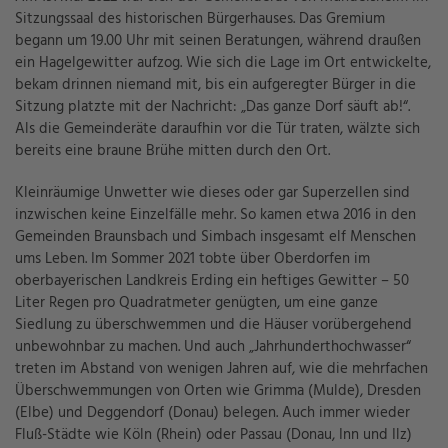
Sitzungssaal des historischen Bürgerhauses. Das Gremium
begann um 19.00 Uhr mit seinen Beratungen, während draußen
ein Hagelgewitter aufzog. Wie sich die Lage im Ort entwickelte,
bekam drinnen niemand mit, bis ein aufgeregter Bürger in die
Sitzung platzte mit der Nachricht: „Das ganze Dorf säuft ab!“.
Als die Gemeinderäte daraufhin vor die Tür traten, wälzte sich
bereits eine braune Brühe mitten durch den Ort.
Kleinräumige Unwetter wie dieses oder gar Superzellen sind
inzwischen keine Einzelfälle mehr. So kamen etwa 2016 in den
Gemeinden Braunsbach und Simbach insgesamt elf Menschen
ums Leben. Im Sommer 2021 tobte über Oberdorfen im
oberbayerischen Landkreis Erding ein heftiges Gewitter – 50
Liter Regen pro Quadratmeter genügten, um eine ganze
Siedlung zu überschwemmen und die Häuser vorübergehend
unbewohnbar zu machen. Und auch „Jahrhunderthochwasser“
treten im Abstand von wenigen Jahren auf, wie die mehrfachen
Überschwemmungen von Orten wie Grimma (Mulde), Dresden
(Elbe) und Deggendorf (Donau) belegen. Auch immer wieder
Fluß-Städte wie Köln (Rhein) oder Passau (Donau, Inn und Ilz)