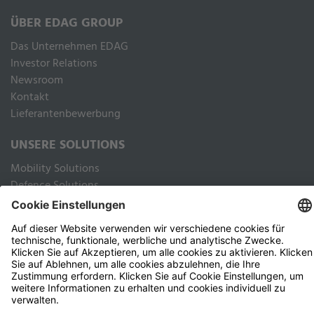
ÜBER EDAG GROUP
Das Unternehmen EDAG
Inves­tor Rela­ti­ons
Newsroom
Kontakt
Lieferantenbewerbung
UNSERE SOLUTIONS
Mobility Solutions
Defence Solutions
Industry Solutions
Public Solutions
RECHTLICHES
Impressum
Datenschutz Webseite
Datenschutz Kunden und Geschäftspartner