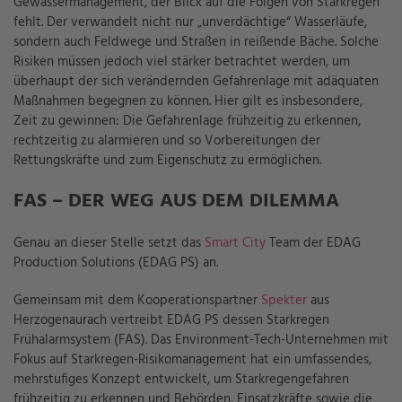
Gewässermanagement, der Blick auf die Folgen von Starkregen
fehlt. Der verwandelt nicht nur „unverdächtige“ Wasserläufe,
sondern auch Feldwege und Straßen in reißende Bäche. Solche
Risiken müssen jedoch viel stärker betrachtet werden, um
überhaupt der sich verändernden Gefahrenlage mit adäquaten
Maßnahmen begegnen zu können. Hier gilt es insbesondere,
Zeit zu gewinnen: Die Gefahrenlage frühzeitig zu erkennen,
rechtzeitig zu alarmieren und so Vorbereitungen der
Rettungskräfte und zum Eigenschutz zu ermöglichen.
FAS – DER WEG AUS DEM DILEMMA
Genau an dieser Stelle setzt das
Smart City
Team der EDAG
Production Solutions (EDAG PS) an.
Gemeinsam mit dem Kooperationspartner
Spekter
aus
Herzogenaurach vertreibt EDAG PS dessen Starkregen
Frühalarmsystem (FAS). Das Environment-Tech-Unternehmen mit
Fokus auf Starkregen-Risikomanagement hat ein umfassendes,
mehrstufiges Konzept entwickelt, um Starkregengefahren
frühzeitig zu erkennen und Behörden, Einsatzkräfte sowie die